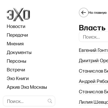
На главную
Власть
Новости
Передачи
Мнения
Евгений Гонт
Документы
Дмитрий Ореш
Персоны
Встречи
Станислав Бе
Эхо Книги
Андрей Рябов
Архив Эха Москвы
Станислав Бе
Лилия Шевцов