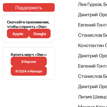
Лев Гудков, 
Поддержать
Дмитрий Ореш
Скачайте приложение,
Евгений Гонт
чтобы слушать «Эхо»
Apple
Google
Станислав Бе
Константин С
Купить мерч «Эха»:
Дмитрий Ореш
В Европе
Евгений Гонт
В США и Канаде
Станислав Бе
Дмитрий Ореш
Лилия Шевцов
Михаил Касья