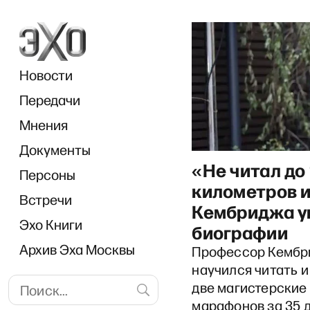
Новости
Передачи
Мнения
Документы
«Не читал до
Персоны
километров и
Опубликовано на
Встречи
Кембриджа ув
Эхо Книги
биографии
Архив Эха Москвы
Профессор Кембри
научился читать и 
две магистерские
марафонов за 35 д