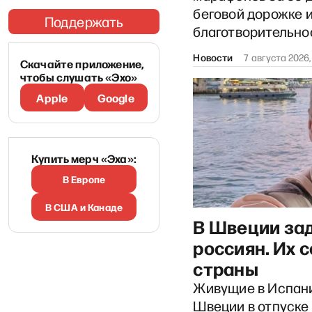
беговой дорожке и
Поддержать
благотворительно
Новости
7 августа 2026, 
Скачайте приложение,
чтобы слушать «Эхо»
Apple
Google
Купить мерч «Эха»:
В Европе
В США и Канаде
В Швеции за
россиян. Их 
страны
Живущие в Испани
Швеции в отпуске 