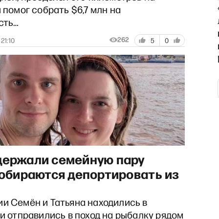
 помог собрать $6,7 млн на
сть…
262
21:10
5
0
держали семейную пару
собираются депортировать из
и Семён и Татьяна находились в
и отправились в поход на рыбалку рядом