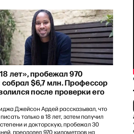
 18 лет», пробежал 970
 собрал $6,7 млн. Профессор
 «Эхе»: Футбол на продажу.
олился после проверки его
джа Джейсон Ардей рассказывал, что
писать только в 18 лет, затем получил
 степени и докторскую, пробежал 30
ней, преодолел 970 километров на