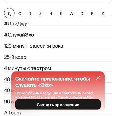
Д
С
1
2
4
9
A
D
F
Z
А
#ДайДудя
#СлухайЭхо
120 минут классики рока
25-й кадр
4 минуты с театром
Скачайте приложение, чтобы
48 минут
слушать «Эхо»
49 минут
Ваши любимые ведущие и программы снова
в эфире! Тут всё, как на старом добром «Эхе»
96 страниц
Скачать приложение
A-Team