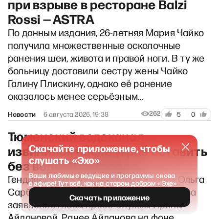
при взрыве в ресторане Balzi
Rossi — ASTRA
По данным издания, 26-летняя Мария Чайко
получила множественные осколочные
ранения шеи, живота и правой ноги. В ту же
больницу доставили сестру жены Чайко
Галину Плискину, однако её ранение
оказалось менее серьёзным…
262
Новости
6 августа 2026, 19:38
5
0
Тюменский водоканал
Скачайте приложение, чтобы
извинился после угроз оставить
слушать «Эхо»
без воды 40% города
Ваши любимые ведущие и программы снова
Гендиректор «Росводоканал Тюмень» Ольга
в эфире! Тут всё, как на старом добром «Эхе»
Сарбаева извинилась перед жителями за
Скачать приложение
заявление главы пресс-службы Ирины
Айдановой. Ранее Айданова на фоне