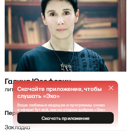
Галина Юзефович
Скачайте приложение, чтобы
литературный критик
слушать «Эхо»
Ваши любимые ведущие и программы снова
в эфире! Тут всё, как на старом добром «Эхе»
Передачи
Скачать приложение
Закладка