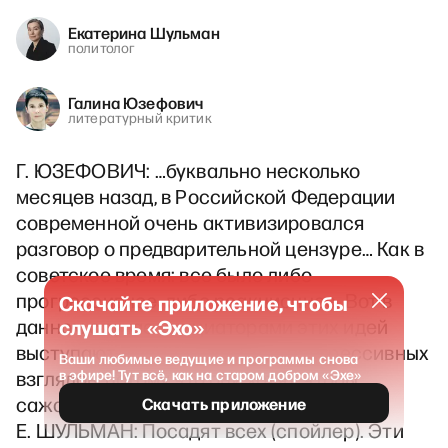
Екатерина Шульман
политолог
Галина Юзефович
литературный критик
Г. ЮЗЕФОВИЧ: …буквально несколько
месяцев назад, в Российской Федерации
современной очень активизировался
разговор о предварительной цензуре… Как в
советское время: все было либо
прогрессивное, либо реакционное. Вот в
Скачайте приложение, чтобы
данном случае инициаторами этих идей
слушать «Эхо»
выступают люди, скажем так, прогрессивных
Ваши любимые ведущие и программы снова
взглядов, потому что они хотят, чтобы
в эфире! Тут всё, как на старом добром «Эхе»
сажали цензоров, а не писателей.
Скачать приложение
Е. ШУЛЬМАН: Посадят всех (спойлер). Эти