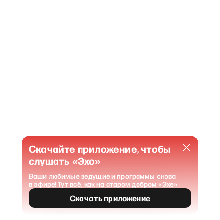
Скачайте приложение, чтобы
слушать «Эхо»
Ваши любимые ведущие и программы снова
в эфире! Тут всё, как на старом добром «Эхе»
404
Страница не найдена
.
Скачать приложение