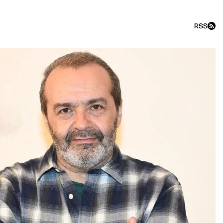
RSS
«Геофактор»: Путин и Ко — к