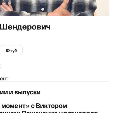
 Шендерович
Ютуб
и
мент
ии и выпуски
 момент» с Виктором
ичем: Покушение на генерала.