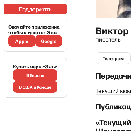
Поддержать
Скачайте приложение,
Виктор
чтобы слушать «Эхо»
писатель
Apple
Google
Телеграм
Купить мерч «Эха»:
Передач
В Европе
В США и Канаде
Текущий мо
Публикац
«Текущий
Шендеров