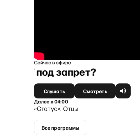
Сейчас в эфире
? АдГ под запрет?
Слушать
Смотреть
Далее
в
04:00
«Статус». Отцы
Все программы