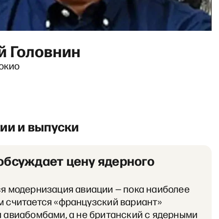
й Головнин
Токио
ии и выпуски
обсуждает цену ядерного
я модернизация авиации — пока наиболее
 считается «французский вариант»
 авиабомбами, а не британский с ядерными