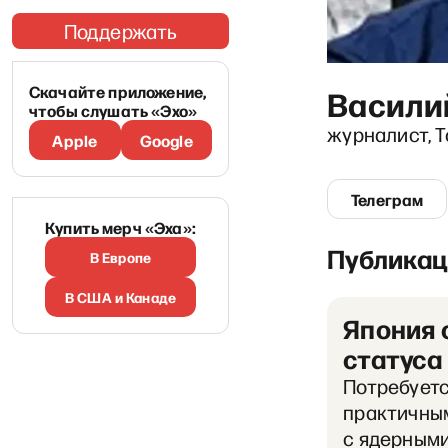
Поддержать
Скачайте приложение,
Васили
чтобы слушать «Эхо»
журналист, 
Apple
Google
Телеграм
Купить мерч «Эха»:
Публикац
В Европе
В США и Канаде
Япония 
статуса
Потребуетс
практичным
с ядерными