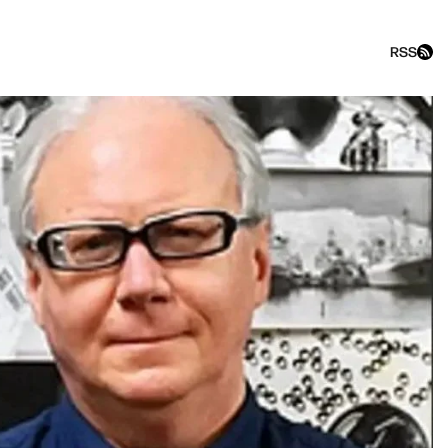
RSS
ости шоу: Мерца в отставку