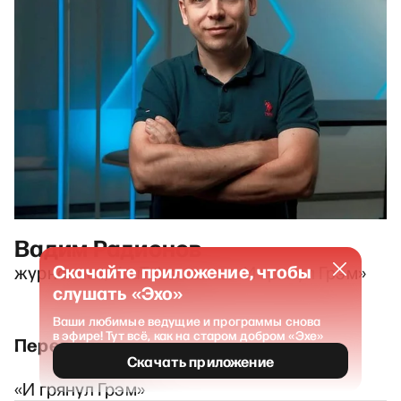
Вадим Радионов
Скачайте приложение, чтобы
журналист, YouTube-канал «И грянул Грэм»
слушать «Эхо»
Ваши любимые ведущие и программы снова
в эфире! Тут всё, как на старом добром «Эхе»
Передачи
Скачать приложение
«И грянул Грэм»