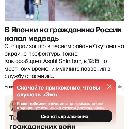
В Японии на гражданина России
напал медведь
Это произошло в лесном районе Окутама на
окраине префектуры Токио.
Как сообщает Asahi Shimbun, в 12:15 по
местному времени мужчина позвонил в
службу спасения…
378
Скачайте приложение, чтобы
Новости
17 мая 2026
3
6
слушать «Эхо»
Ваши любимые ведущие и программы снова
Владимир Пастухов
в эфире! Тут всё, как на старом добром «Эхе»
политолог
Топливо для будущих
Скачать приложение
гражданских войн