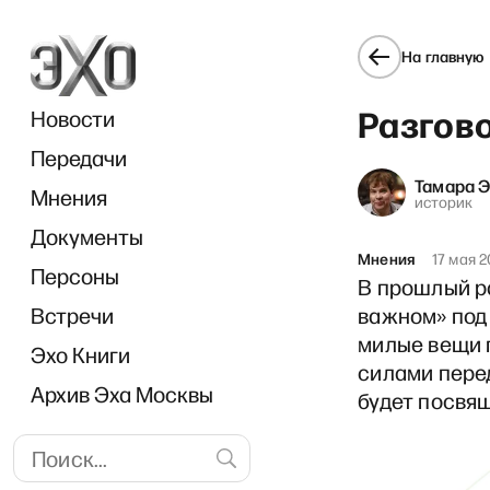
На главную
Разгов
Новости
Передачи
Тамара 
Мнения
историк
Документы
ON
Мнения
17 мая 
Персоны
В прошлый ра
Встречи
важном» под
милые вещи п
Эхо Книги
силами пере
Архив Эха Москвы
будет посвящ