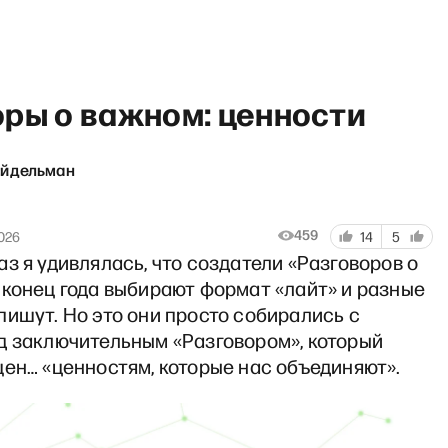
оры о важном: ценности
Эйдельман
 AIR с Фёдором Крашенинник
459
2026
14
5
з я удивлялась, что создатели «Разговоров о
 конец года выбирают формат «лайт» и разные
ишут. Но это они просто собирались с
д заключительным «Разговором», который
ен… «ценностям, которые нас объединяют».