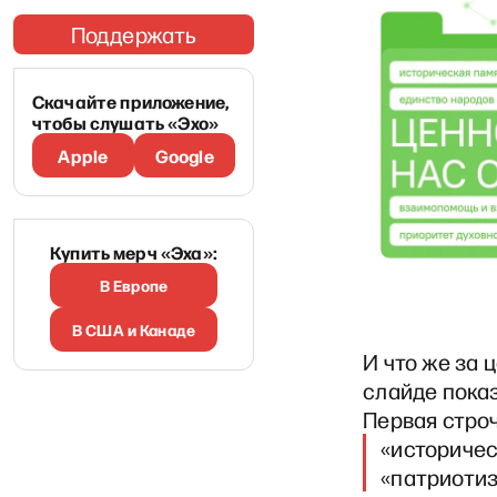
Поддержать
Скачайте приложение,
чтобы слушать «Эхо»
Apple
Google
Купить мерч «Эха»:
В Европе
В США и Канаде
И что же за 
слайде показ
Первая строч
«историчес
«патриотиз