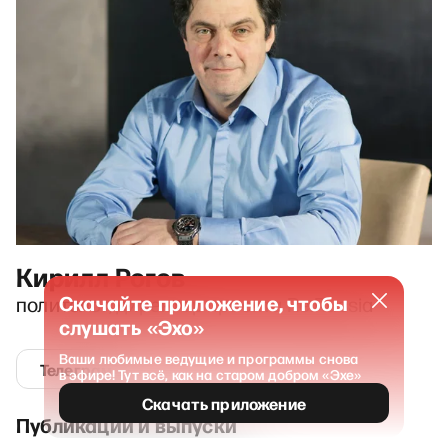
Кирилл Рогов
Скачайте приложение, чтобы
политолог, директор проекта Re:Russia
слушать «Эхо»
Ваши любимые ведущие и программы снова
Телеграм
в эфире! Тут всё, как на старом добром «Эхе»
Скачать приложение
Публикации и выпуски