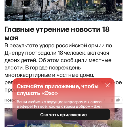
Главные утренние новости 18
мая
В результате удара российской армии по
Днепру пострадали 18 человек, включая
двоих детей. Об этом сообщили местные
власти. В городе повреждены
многоквартирные и частные дома,
религиозное учреждение, вуз и неназванное
Скачайте приложение, чтобы
предприятие…
слушать «Эхо»
707
Новости
18 мая 2026
0
8
Ваши любимые ведущие и программы снова
в эфире! Тут всё, как на старом добром «Эхе»
Скачать приложение