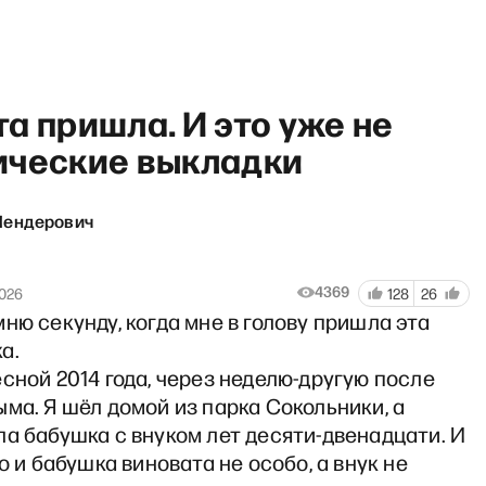
а пришла. И это уже не
ические выкладки
Шендерович
бсудим» со Станиславом Куче
4369
2026
128
26
ню секунду, когда мне в голову пришла эта
а.
сной 2014 года, через неделю-другую после
ма. Я шёл домой из парка Сокольники, а
а бабушка с внуком лет десяти-двенадцати. И
то и бабушка виновата не особо, а внук не