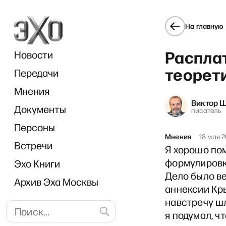
На главную
Расплат
Новости
теорет
Передачи
Мнения
Виктор 
Документы
«О
писатель
Персоны
Мнения
18 мая 
Встречи
Я хорошо пом
формулировк
Эхо Книги
Дело было ве
Архив Эха Москвы
аннексии Кры
навстречу шл
я подумал, ч