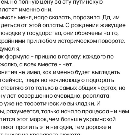
ем, но полную цену за эту путинскую
платят именно они.
мысль меня, надо сказать, поразила. Да, им
 деться от этой оплаты. С рождения живущие
поводке у государства, они обречены на то,
 крайними при любом историческом повороте.
думал я.
ак формула – пришло в голову: каждого по
жалко, а всех вместе – нет.
понятия не имел, как именно будет выглядеть
и сейчас, глядя на начинающую подгорать
ставляю это только в самых общих чертах, но
ну лет совершенно очевидно: расплата
о уже не теоретические выкладки. И
, разумеется, только начало процесса – и чем
лится этот морок, чем больше украинской
пеют пролить эти негодяи, тем дороже и
т выход из кровавого сюжета.