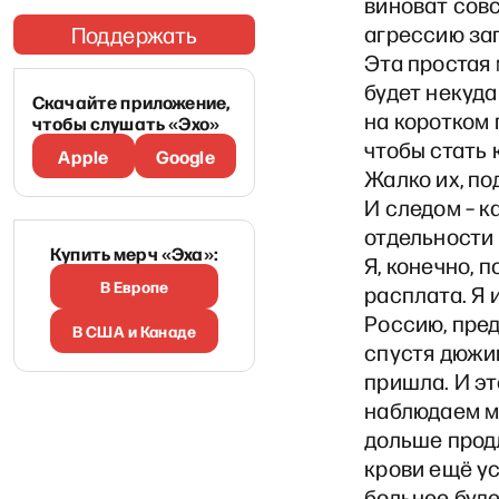
виноват совс
агрессию за
Поддержать
Эта простая 
будет некуда
Скачайте приложение,
на коротком 
чтобы слушать «Эхо»
чтобы стать
Apple
Google
Жалко их, по
И следом – к
отдельности 
Купить мерч «Эха»:
Я, конечно, 
В Европе
расплата. Я 
Россию, пред
В США и Канаде
спустя дюжи
пришла. И эт
наблюдаем мы
дольше прод
крови ещё ус
больнее буде