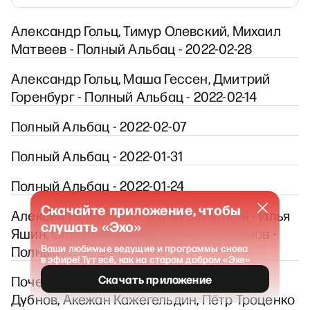
Александр Гольц, Тимур Олевский, Михаил
Матвеев - Полный Альбац - 2022-02-28
Александр Гольц, Маша Гессен, Дмитрий
Горенбург - Полный Альбац - 2022-02-14
Полный Альбац - 2022-02-07
Полный Альбац - 2022-01-31
Полный Альбац - 2022-01-24
Скачайте приложение, чтобы
Алексей Навальный: год за решёткой - Илья
слушать «Эхо»
Яшин, Ольга Михайлова, Аббас Галлямов -
Ваши любимые ведущие и программы снова
Полный Альбац - 2022-01-17
в эфире! Тут всё, как на старом добром «Эхе»
Скачать приложение
Почему взорвался Казахстан? - Аркадий
Дубнов, Акежан Кажегельдин, Пётр Троценко