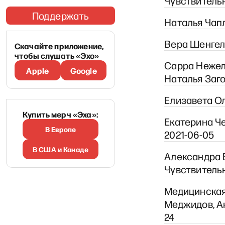
Чувствительно
Поддержать
Наталья Чапл
Вера Шенгели
Скачайте приложение,
чтобы слушать «Эхо»
Сарра Нежель
Apple
Google
Наталья Заго
Елизавета Ол
Купить мерч «Эха»:
Екатерина Че
В Европе
2021-06-05
В США и Канаде
Александра Б
Чувствительн
Медицинская
Меджидов, Ан
24