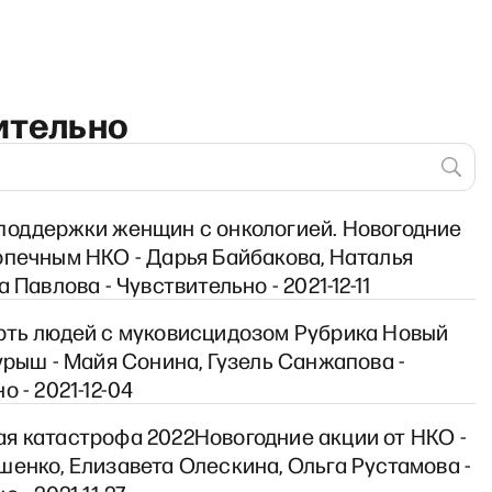
ительно
поддержки женщин с онкологией. Новогодние
N AIR с Фёдором Крашенинни
опечным НКО - Дарья Байбакова, Наталья
 Павлова - Чувствительно - 2021-12-11
рть людей с муковисцидозом Рубрика Новый
урыш - Майя Сонина, Гузель Санжапова -
о - 2021-12-04
я катастрофа 2022Новогодние акции от НКО -
енко, Елизавета Олескина, Ольга Рустамова -