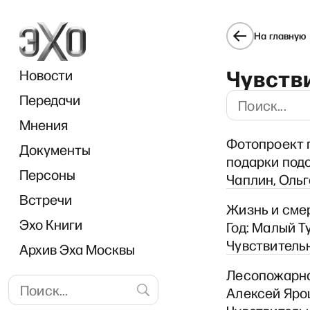
На главную
Чувств
Новости
Передачи
Мнения
Фотопроект 
Документы
O
подарки под
Персоны
Чаплин, Ольга
Встречи
Жизнь и сме
Эхо Книги
Год: Малый Т
Чувствительн
Архив Эха Москвы
Лесопожарна
Алексей Ярош