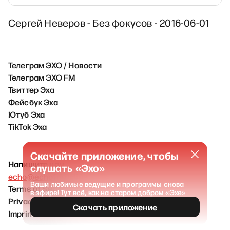
Сергей Неверов - Без фокусов - 2016-06-01
Телеграм ЭХО / Новости
Телеграм ЭХО FM
Твиттер Эха
Фейсбук Эха
Ютуб Эха
TikTok Эха
Скачайте приложение, чтобы
Напишите нам
слушать «Эхо»
echo@echofm.online
Ваши любимые ведущие и программы снова
Terms of Service
в эфире! Тут всё, как на старом добром «Эхе»
Privacy policy
Скачать приложение
Imprint