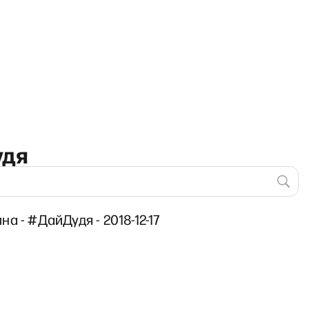
удя
а - #ДайДудя - 2018-12-17
«Особое мнение» Максима Ку