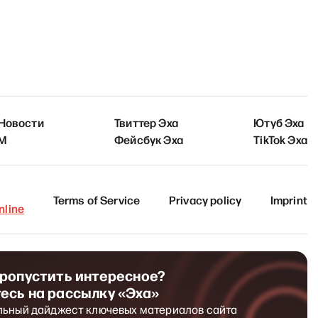
 Новости
Твиттер Эха
Ютуб Эха
FM
Фейсбук Эха
TikTok Эха
Terms of Service
Privacy policy
Imprint
line
пропустить интересное?
есь на рассылку «Эха»
льный дайджест ключевых материалов сайта