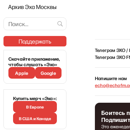
Архив Эха Москвы
Поддержать
Телеграм ЭХО /
Телеграм ЭХО 
Скачайте приложение,
чтобы слушать «Эхо»
Apple
Google
Напишите нам
echo@echofm.on
Купить мерч «Эха»:
В Европе
Боитесь 
В США и Канаде
Подпишит
Это еженеде