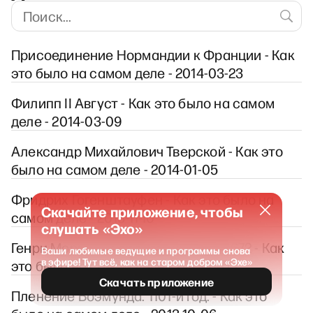
Присоединение Нормандии к Франции - Как
это было на самом деле - 2014-03-23
Филипп II Август - Как это было на самом
деле - 2014-03-09
Александр Михайлович Тверской - Как это
было на самом деле - 2014-01-05
Фридрих Гогенштауфен - Как это было на
Скачайте приложение, чтобы
самом деле - 2013-11-10
слушать «Эхо»
Генри Морган и королевский суд. 1672 - Как
Ваши любимые ведущие и программы снова
в эфире! Тут всё, как на старом добром «Эхе»
это было на самом деле - 2013-11-03
Скачать приложение
Пленение Боэмунда. 1101-й год. - Как это