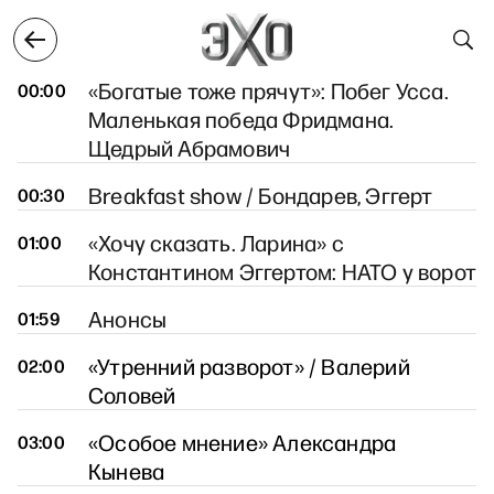
6 апреля
7 апреля
8 апреля
9 апреля
10 апре
8 апреля
«Богатые тоже прячут»: Побег Усса.
00:00
Маленькая победа Фридмана.
Щедрый Абрамович
Breakfast show / Бондарев, Эггерт
00:30
«Хочу сказать. Ларина» с
01:00
Константином Эггертом: НАТО у ворот
Анонсы
01:59
«Утренний разворот» / Валерий
02:00
Соловей
«Особое мнение» Александра
03:00
Кынева