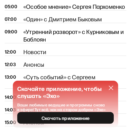
«Особое мнение» Сергея Пархоменко
05:00
«Один» с Дмитрием Быковым
07:00
«Утренний разворот» с Курниковым и
09:00
Баблоян
Новости
12:00
Анонсы
12:03
«Суть событий» с Сергеем
13:00
Пархоменко
Скачайте приложение, чтобы
слушать «Эхо»
Новости
14:00
Ваши любимые ведущие и программы снова
Анонсы
14:03
в эфире! Тут всё, как на старом добром «Эхе»
Скачать приложение
Анонсы
15:00