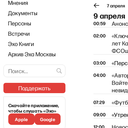
Мнения
апреля
4 апреля
5 апреля
6 апреля
7 апреля
Документы
9 апреля
Персоны
Анон
00:59
Встречи
«Ключ
02:00
лет К
Эхо Книги
ФСОш
Архив Эха Москвы
«Диалог
«Перс
03:00
«Авто
04:00
Вайте
Поддержать
неви
«Футб
07:29
Скачайте приложение,
чтобы слушать «Эхо»
«Утре
09:00
Apple
Google
Новос
12:00