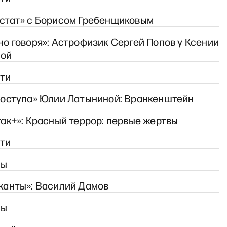
стат» с Борисом Гребенщиковым
но говоря»: Астрофизик Сергей Попов у Ксении
ной
ти
доступа» Юлии Латыниной: Вранкенштейн
так+»: Красный террор: первые жертвы
ти
сы
канты»: Василий Дамов
сы