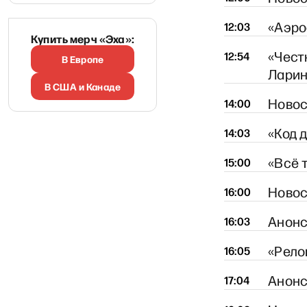
«Аэро
12:03
Купить мерч «Эха»:
«Чест
12:54
В Европе
Лари
В США и Канаде
Новос
14:00
«Код 
14:03
«Всё 
15:00
Новос
16:00
Анон
16:03
«Рело
16:05
Анон
17:04