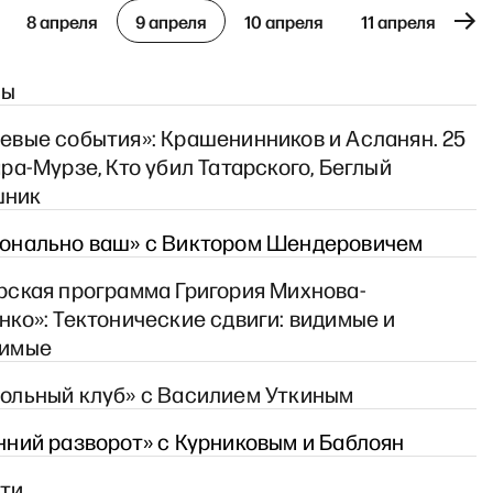
8 апреля
9 апреля
10 апреля
11 апреля
12
сы
евые события»: Крашенинников и Асланян. 25
ара-Мурзе, Кто убил Татарского, Беглый
ник
и» с Сергеем Асланяном
онально ваш» с Виктором Шендеровичем
рская программа Григория Михнова-
нко»: Тектонические сдвиги: видимые и
димые
ольный клуб» с Василием Уткиным
нний разворот» с Курниковым и Баблоян
ти