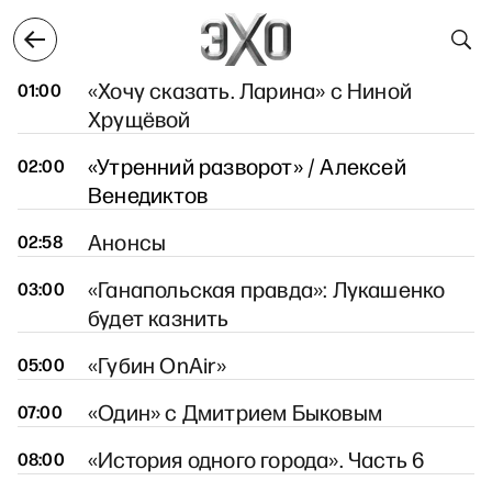
9 марта
10 марта
11 марта
12 марта
13 марта
11 марта
«Хочу сказать. Ларина» с Ниной
01:00
Хрущёвой
«Утренний разворот» / Алексей
02:00
Венедиктов
Анонсы
02:58
«Ганапольская правда»: Лукашенко
03:00
будет казнить
«Губин OnAir»
05:00
«Один» с Дмитрием Быковым
07:00
«История одного города». Часть 6
08:00