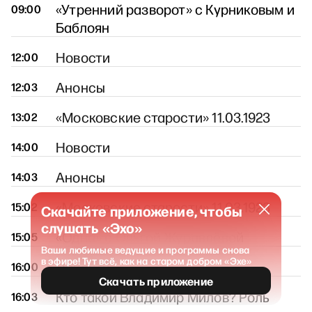
«Утренний разворот» с Курниковым и
09:00
Баблоян
Новости
12:00
Анонсы
12:03
«Московские старости» 11.03.1923
13:02
Новости
14:00
Анонсы
14:03
«Московские старости» 11.03.1923
15:02
Скачайте приложение, чтобы
слушать «Эхо»
«Одна» с Ольгой Журавлёвой
15:05
Ваши любимые ведущие и программы снова
в эфире! Тут всё, как на старом добром «Эхе»
Новости
16:00
Скачать приложение
Кто такой Владимир Милов? Роль
16:03