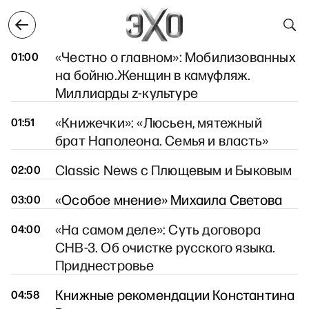
12 марта
13 марта
14 марта
15 марта
16 март
14 марта
«Честно о главном»: Мобилизованных
01:00
на бойню.Женщин в камуфляж.
Миллиарды z-культуре
«Книжечки»: «Люсьен, мятежный
01:51
брат Наполеона. Семья и власть»
Classic News с Плющевым и Быковым
02:00
«Особое мнение» Михаила Светова
03:00
«На самом деле»: Суть договора
04:00
СНВ-3. Об очистке русского языка.
Приднестровье
Книжные рекомендации Константина
04:58