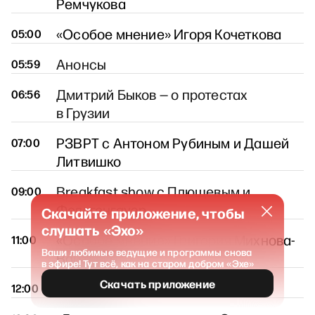
Ремчукова
«Особое мнение» Игоря Кочеткова
05:00
Анонсы
05:59
Дмитрий Быков — о протестах
06:56
в Грузии
РЗВРТ с Антоном Рубиным и Дашей
07:00
Литвишко
Breakfast show с Плющевым и
09:00
Фельгенгауэр
Скачайте приложение, чтобы
слушать «Эхо»
«Особое мнение» Григория Михнова-
11:00
Ваши любимые ведущие и программы снова
Вайтенко
в эфире! Тут всё, как на старом добром «Эхе»
Скачать приложение
Новости
12:00