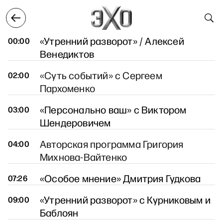
екабря
3 декабря
4 декабря
5 декабря
6 дек
4 декабря
«Утренний разворот» / Алексей
00:00
Венедиктов
«Суть событий» с Сергеем
02:00
Пархоменко
«Персонально ваш» с Виктором
03:00
Шендеровичем
Авторская программа Григория
04:00
Михнова-Вайтенко
«Особое мнение» Дмитрия Гудкова
07:26
«Утренний разворот» с Курниковым и
09:00
Баблоян