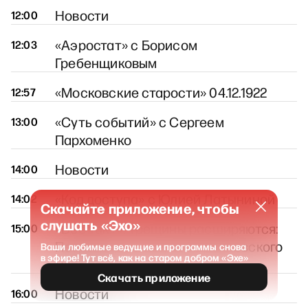
Новости
12:00
«Аэростат» с Борисом
12:03
Гребенщиковым
«Московские старости» 04.12.1922
12:57
«Суть событий» с Сергеем
13:00
Пархоменко
Новости
14:00
«Код доступа» с Юлией Латыниной
14:02
Скачайте приложение, чтобы
слушать «Эхо»
«Всё так+»: Трещины расширяются:
15:00
Петроград накануне Корниловского
Ваши любимые ведущие и программы снова
в эфире! Тут всё, как на старом добром «Эхе»
мятежа
Скачать приложение
Новости
16:00