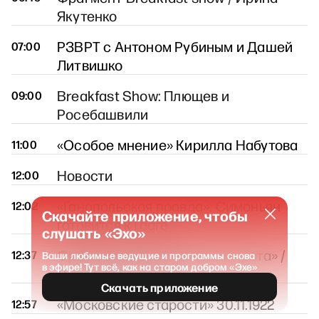
Якутенко
РЗВРТ с Антоном Рубиным и Дашей
07:00
Литвишко
Breakfast Show: Плющев и
09:00
Росебашвили
«Особое мнение» Кирилла Набутова
11:00
Новости
12:00
«Ганапольская правда»: Симоньян
12:02
Скачайте приложение, чтобы
готовится к Гааге
слушать «Эхо»
Фрагмент «Утреннего разворота» /
12:37
Ваши любимые ведущие и программы снова
в эфире! Тут всё, как на старом добром «Эхе»
Дмитрий Болкунец
Скачать приложение
«Московские старости» 30.11.1922
12:57