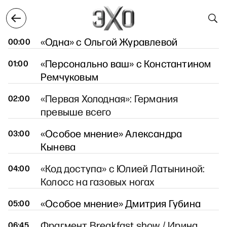
ноября
29 ноября
30 ноября
1 декабря
2 дек
30 ноября
«Одна» с Ольгой Журавлевой
00:00
«Персонально ваш» с Константином
01:00
Ремчуковым
«Первая Холодная»: Германия
02:00
превыше всего
«Особое мнение» Александра
03:00
Кынева
«Код доступа» с Юлией Латыниной:
04:00
Колосс на газовых ногах
«Особое мнение» Дмитрия Губина
05:00
Фрагмент Breakfast show / Ирина
06:45