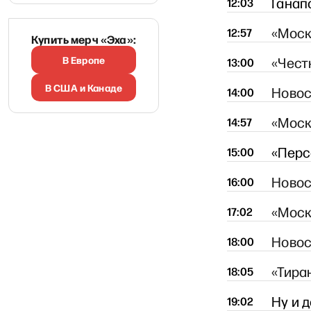
Ганап
12:03
«Моск
12:57
Купить мерч «Эха»:
В Европе
«Чест
13:00
В США и Канаде
Новос
14:00
«Моск
14:57
«Перс
15:00
Новос
16:00
«Моск
17:02
Новос
18:00
«Тира
18:05
Ну и 
19:02