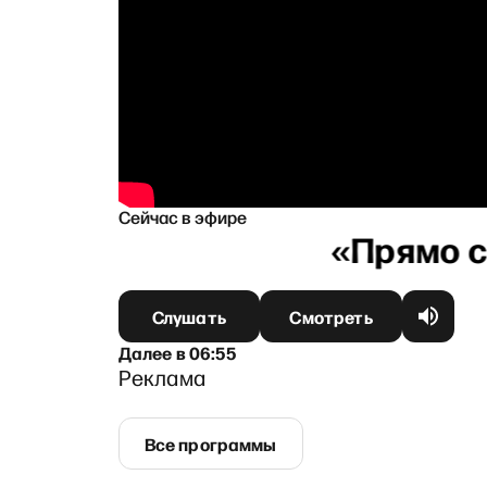
8 декабря
9 декабря
10 декабря
11 декабря
1
Сейчас в эфире
ной
Слушать
Смотреть
Далее
в
06:55
Реклама
Все программы