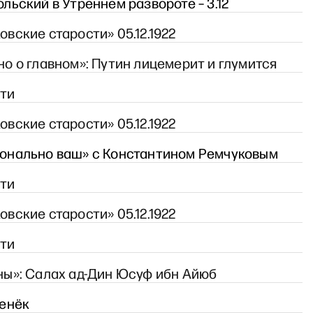
ольский в Утреннем развороте – 3.12
овские старости» 05.12.1922
но о главном»: Путин лицемерит и глумится
ти
овские старости» 05.12.1922
онально ваш» с Константином Ремчуковым
ти
овские старости» 05.12.1922
ти
ны»: Салах ад-Дин Юсуф ибн Айюб
денёк