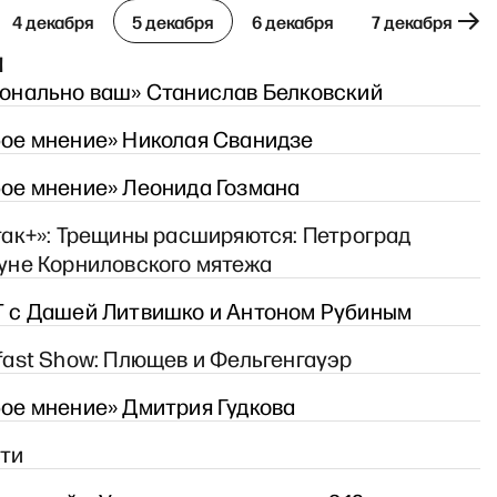
4 декабря
5 декабря
6 декабря
7 декабря
я
онально ваш» Станислав Белковский
ое мнение» Николая Сванидзе
ое мнение» Леонида Гозмана
так+»: Трещины расширяются: Петроград
мо сейчас» с Ириной Бусыги
уне Корниловского мятежа
 с Дашей Литвишко и Антоном Рубиным
fast Show: Плющев и Фельгенгауэр
ое мнение» Дмитрия Гудкова
ти