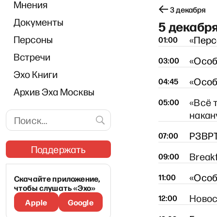
Мнения
30 ноября
1 декабря
2 декабря
3 декабря
Документы
5 декабр
Персоны
«Перс
01:00
Встречи
«Особ
03:00
Эхо Книги
«Особ
04:45
Архив Эха Москвы
«Всё 
05:00
«Пря
накан
РЗВРТ
07:00
Поддержать
Break
09:00
«Особ
11:00
Скачайте приложение,
чтобы слушать «Эхо»
Новос
12:00
Apple
Google