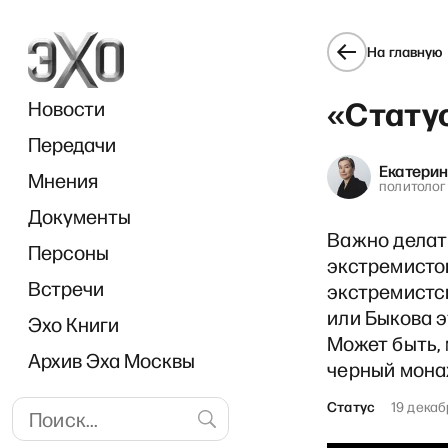
На главную
«Стату
Новости
Передачи
Екатери
Мнения
политолог
Документы
«Диалоги
Важно делат
Персоны
экстремистов
Встречи
экстремистс
или Быкова э
Эхо Книги
Может быть, 
Архив Эха Москвы
черный монах
Статус
19 декаб