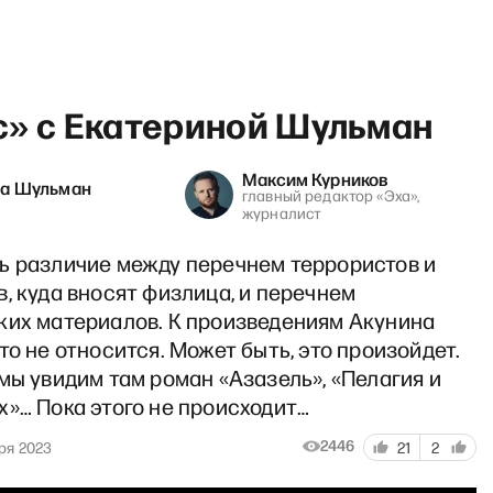
с» с Екатериной Шульман
Максим Курников
на Шульман
главный редактор «Эха»,
журналист
» с Сергеем Асланяном
ь различие между перечнем террористов и
, куда вносят физлица, и перечнем
ких материалов. К произведениям Акунина
то не относится. Может быть, это произойдет.
мы увидим там роман «Азазель», «Пелагия и
»… Пока этого не происходит…
2446
ря 2023
21
2