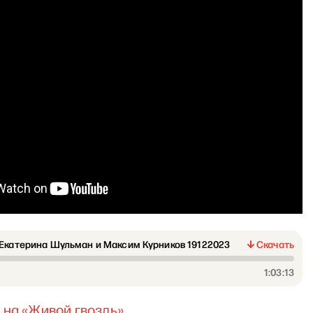
Екатерина Шульман и Максим Курников 19122023
Скачать
1:03:13
 на
«
Живой гвоздь
»