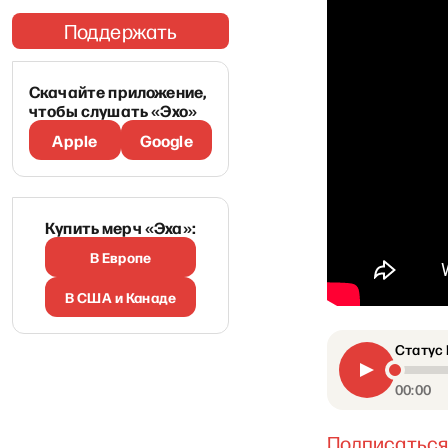
Поддержать
Скачайте приложение,
чтобы слушать «Эхо»
Apple
Google
Купить мерч «Эха»:
В Европе
В США и Канаде
Статус 
00:00
Подписаться