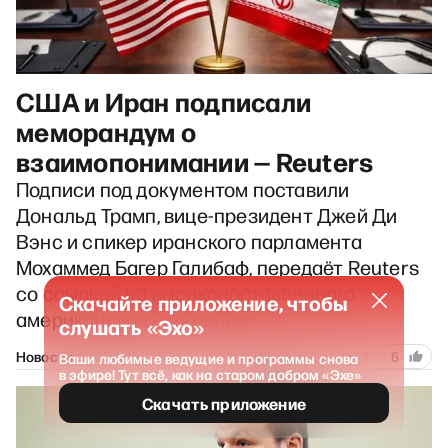
США и Иран подписали
меморандум о
взаимопонимании — Reuters
Подписи под документом поставили
Дональд Трамп, вице-президент Джей Ди
Вэнс и спикер иранского парламента
Мохаммед Багер Галибаф, передаёт Reuters
со ссылкой на высокопоставленного
Скачайте приложение, чтобы
американского чиновника…
слушать «Эхо»
181
Новости
15 июня 2026
4
6
Ваши любимые ведущие и программы снова
в эфире! Тут всё, как на старом добром «Эхе»
Скачать приложение