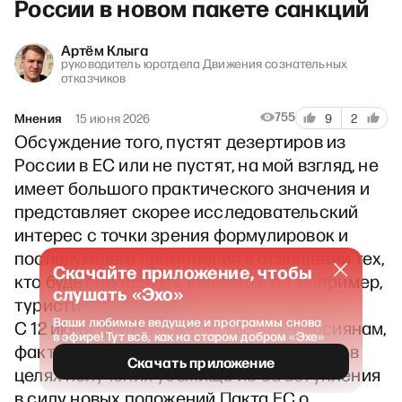
России в новом пакете санкций
Артём Клыга
руководитель юротдела Движения сознательных
отказчиков
755
Мнения
15 июня 2026
9
2
Обсуждение того, пустят дезертиров из
России в ЕС или не пустят, на мой взгляд, не
имеет большого практического значения и
представляет скорее исследовательский
интерес с точки зрения формулировок и
последующего применения в отношении тех,
Скачайте приложение, чтобы
кто будет пробовать въезжать по, например,
слушать «Эхо»
туристической визе.
Ваши любимые ведущие и программы снова
С 12 июня дезертирам, как и всем россиянам,
в эфире! Тут всё, как на старом добром «Эхе»
фактически закрыт обычный въезд в ЕС в
Скачать приложение
целях получения убежища из-за вступления
в силу новых положений Пакта ЕС о