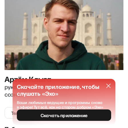
Артём Клыга
Скачайте приложение, чтобы
руководитель юротдела Движения
слушать «Эхо»
сознательных отказчиков
Ваши любимые ведущие и программы снова
в эфире! Тут всё, как на старом добром «Эхе»
Телеграм
Скачать приложение