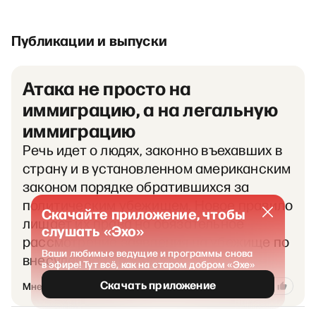
Публикации и выпуски
Атака не просто на
иммиграцию, а на легальную
иммиграцию
Речь идет о людях, законно въехавших в
страну и в установленном американским
законом порядке обратившихся за
политическим убежищем. Новое правило
Скачайте приложение, чтобы
лишает их права на обязательное
слушать «Эхо»
рассмотрение заявления на убежище по
Ваши любимые ведущие и программы снова
внесудебной процедуре…
в эфире! Тут всё, как на старом добром «Эхе»
Скачать приложение
1604
Мнения
29 июля 2026
26
13