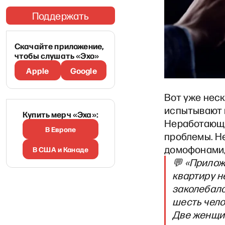
Поддержать
Скачайте приложение,
чтобы слушать «Эхо»
Apple
Google
Вот уже нес
испытывают 
Купить мерч «Эха»:
Неработающи
В Европе
проблемы. Н
домофонами, 
В США и Канаде
💬 «Прилож
квартиру не
заколебалс
шесть чело
Две женщи