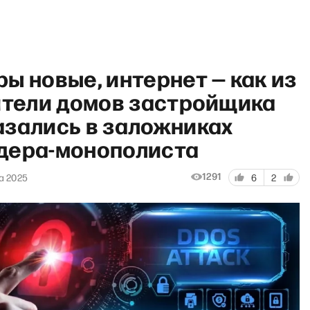
ы новые, интернет — как из
жители домов застройщика
азались в заложниках
дера-монополиста
«
1291
а 2025
6
2