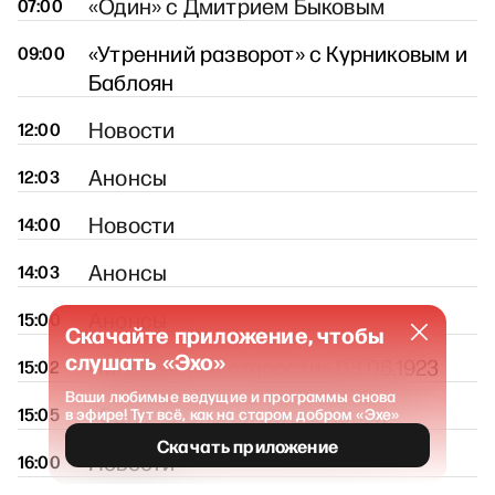
«Один» с Дмитрием Быковым
07:00
«Утренний разворот» с Курниковым и
09:00
Баблоян
Новости
12:00
Анонсы
12:03
Новости
14:00
Анонсы
14:03
Анонсы
15:00
Скачайте приложение, чтобы
слушать «Эхо»
«Московские старости» 03.06.1923
15:02
Ваши любимые ведущие и программы снова
«Одна» с Ольгой Журавлёвой
15:05
в эфире! Тут всё, как на старом добром «Эхе»
Скачать приложение
Новости
16:00