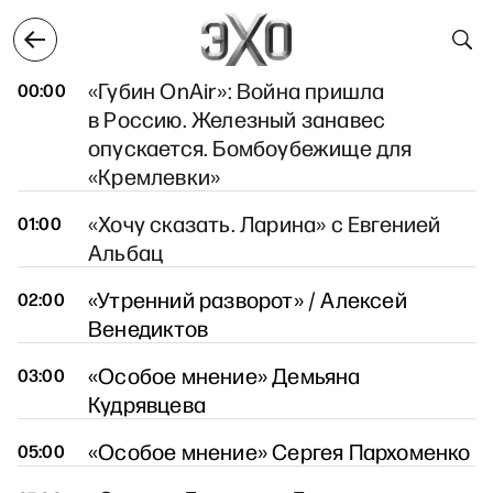
1 июня
2 июня
3 июня
4 июня
5 июня
3 июня
«Губин OnAir»: Война пришла
00:00
в Россию. Железный занавес
опускается. Бомбоубежище для
«Кремлевки»
«Хочу сказать. Ларина» с Евгенией
01:00
Альбац
«Утренний разворот» / Алексей
02:00
Венедиктов
«Особое мнение» Демьяна
03:00
Кудрявцева
«Особое мнение» Сергея Пархоменко
05:00