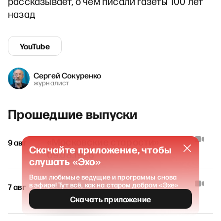
рассказывает, о чем писали газеты 100 лет
назад
YouTube
Сергей Сокуренко
журналист
Прошедшие выпуски
«Московские старости»
9 авг
Скачайте приложение, чтобы
09.08.1926
слушать «Эхо»
Ваши любимые ведущие и программы снова
«Московские старости»
в эфире! Тут всё, как на старом добром «Эхе»
7 авг
07.08.1926
Скачать приложение