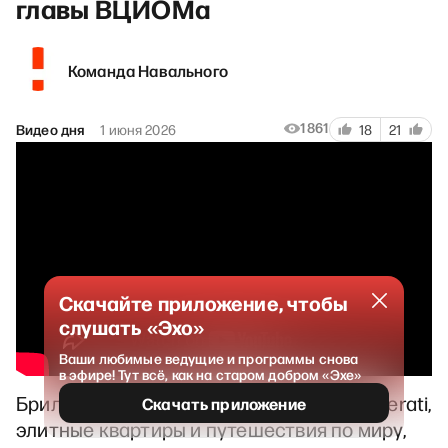
главы ВЦИОМа
Команда Навального
1861
Видео дня
1 июня 2026
18
21
Скачайте приложение, чтобы
слушать «Эхо»
Ваши любимые ведущие и программы снова
в эфире! Тут всё, как на старом добром «Эхе»
Бриллианты и вечеринки, Porsche и Maserati,
Скачать приложение
элитные квартиры и путешествия по миру,