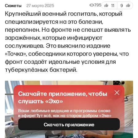
795
Сюжеты
27 марта 2025
11
9
Крупнейший военный госпиталь, который
специализируется на это болезни,
переполнен. На фронте не спешат выявлять
заражённых, которые инфицируют
сослуживцев. Это выяснило издание
«Точка», собеседники которого уверены, что
фронт создаёт идеальные условия для
туберкулёзных бактерий.
Скачайте приложение, чтобы
слушать «Эхо»
Ваши любимые ведущие и программы снова
в эфире! Тут всё, как на старом добром «Эхе»
Скачать приложение