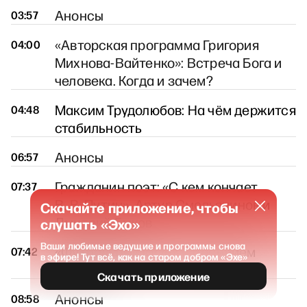
Анонсы
03:57
«Авторская программа Григория
04:00
Михнова-Вайтенко»: Встреча Бога и
человека. Когда и зачем?
Максим Трудолюбов: На чём держится
04:48
стабильность
Анонсы
06:57
Гражданин поэт: «С кем кончает
07:37
В. В. Путин». Артур Смольянинов и
Скачайте приложение, чтобы
Дмитрий Быков
слушать «Эхо»
Ваши любимые ведущие и программы снова
«Футбольный клуб» с Василием
07:42
в эфире! Тут всё, как на старом добром «Эхе»
Уткиным
Скачать приложение
Анонсы
08:58