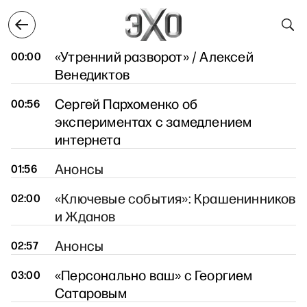
раля
18 февраля
19 февраля
20 февраля
21 
19 февраля
«Утренний разворот» / Алексей
00:00
Венедиктов
Сергей Пархоменко об
00:56
экспериментах с замедлением
интернета
Анонсы
01:56
«Ключевые события»: Крашенинников
02:00
и Жданов
Анонсы
02:57
«Персонально ваш» с Георгием
03:00
Сатаровым