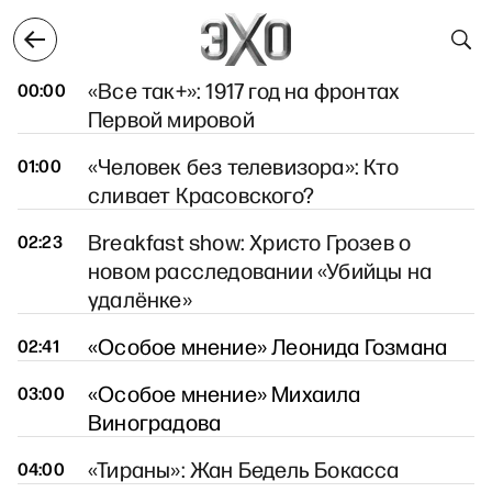
тября
26 октября
27 октября
28 октября
29 о
27 октября
«Все так+»: 1917 год на фронтах
00:00
Первой мировой
«Человек без телевизора»: Кто
01:00
сливает Красовского?
Breakfast show: Христо Грозев о
02:23
новом расследовании «Убийцы на
удалёнке»
«Особое мнение» Леонида Гозмана
02:41
«Особое мнение» Михаила
03:00
Виноградова
«Тираны»: Жан Бедель Бокасса
04:00