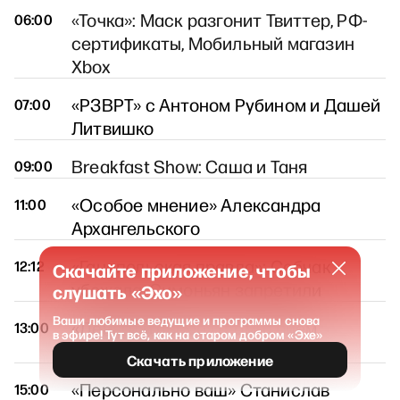
«Точка»: Маск разгонит Твиттер, РФ-
06:00
сертификаты, Мобильный магазин
Xbox
«РЗВРТ» с Антоном Рубином и Дашей
07:00
Литвишко
Breakfast Show: Саша и Таня
09:00
«Особое мнение» Александра
11:00
Архангельского
«Ганапольская правда»: Собчак
12:12
Скачайте приложение, чтобы
убежала, Симоньян запретили
слушать «Эхо»
Ваши любимые ведущие и программы снова
«Деньги и песец» с Дмитрием
13:00
в эфире! Тут всё, как на старом добром «Эхе»
Прокофьевым
Скачать приложение
«Персонально ваш» Станислав
15:00