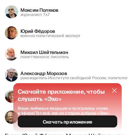
Максим Поляков
журналист 7х7
Юрий Фёдоров
военно-политический эксперт
Михаил Шейтельман
политтехнолог, писатель
Александр Морозов
руководитель Института свободной России, политолог
Скачайте приложение, чтобы
Елена Богуш
слушать «Эхо»
историк, переводчик
Ваши любимые ведущие и программы снова
в эфире! Тут всё, как на старом добром «Эхе»
Сергей Вакуленко
эксперт Берлинского центра Карнеги
Скачать приложение