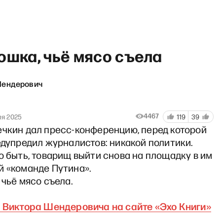
ошка, чьё мясо съела
Шендерович
И грянул Грэм» с Михаилом Ка
4467
ля 2025
119
39
ечкин дал пресс-конференцию, перед которой
едупредил журналистов: никакой политики.
о быть, товарищ выйти снова на площадку в им
й «команде Путина».
 чьё мясо съела.
и Виктора Шендеровича на сайте «Эхо Книги»