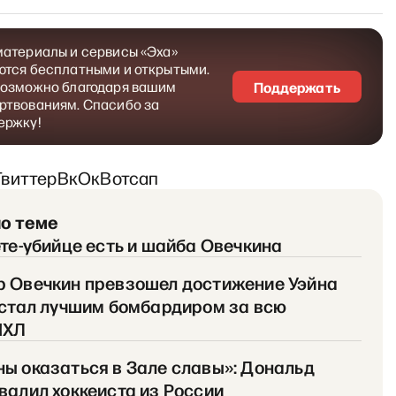
материалы и сервисы «Эха»
ются бесплатными и открытыми.
возможно благодаря вашим
Поддержать
ртвованиям. Спасибо за
ержку!
Твиттер
Вк
Ок
Вотсап
по теме
ете-убийце есть и шайба Овечкина
р Овечкин превзошел достижение Уэйна
 стал лучшим бомбардиром за всю
НХЛ
ы оказаться в Зале славы»: Дональд
валил хоккеиста из России