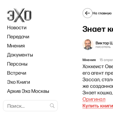
На главную
Знает к
Новости
Передачи
Виктор 
Мнения
писатель
Документы
«
Мнения
15 апре
Персоны
Хоккеист Ов
Встречи
его агент пр
Зассал, стал
Эхо Книги
же созданно
Архив Эха Москвы
Знает кошка,
Оригинал
Купить книг