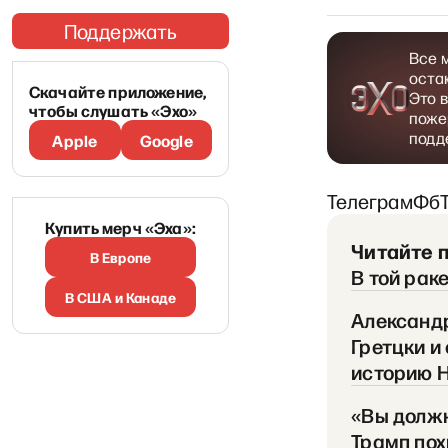
Поддержать
Все 
оста
Скачайте приложение,
Это 
чтобы слушать «Эхо»
поже
подд
Apple
Google
Телеграм
Фб
Купить мерч «Эха»:
Читайте 
В Европе
В той рак
В США и Канаде
Александ
Гретцки и
историю 
«Вы должн
Трамп пох