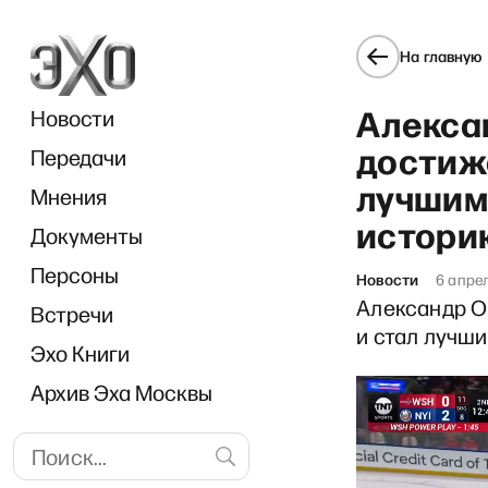
На главную
Алекса
Новости
достиже
Передачи
лучшим
Мнения
истори
Документы
«Ч
Персоны
Новости
6 апре
Александр О
Встречи
и стал лучш
Эхо Книги
Архив Эха Москвы