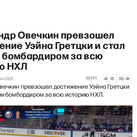
ндр Овечкин превзошел
ние Уэйна Гретцки и стал
 бомбардиром за всю
ю НХЛ
то мы знаем» с Максимом Ку
721
ля 2025
16
39
вечкин превзошел достижение Уэйна Гретцки
им бомбардиром за всю историю НХЛ.