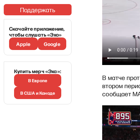
Поддержать
Скачайте приложение,
чтобы слушать «Эхо»
Apple
Google
Купить мерч «Эха»:
В матче прот
В Европе
втором перио
В США и Канаде
сообщает МА