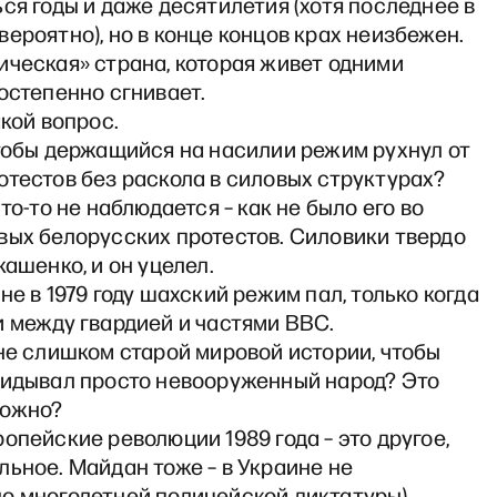
ся годы и даже десятилетия (хотя последнее в
ероятно), но в конце концов крах неизбежен.
ическая» страна, которая живет одними
остепенно сгнивает.
акой вопрос.
чтобы держащийся на насилии режим рухнул от
тестов без раскола в силовых структурах?
что-то не наблюдается – как не было его во
вых белорусских протестов. Силовики твердо
кашенко, и он уцелел.
не в 1979 году шахский режим пал, только когда
 между гвардией и частями ВВС.
не слишком старой мировой истории, чтобы
кидывал просто невооруженный народ? Это
можно?
опейские революции 1989 года – это другое,
ьное. Майдан тоже – в Украине не
о многолетней полицейской диктатуры).