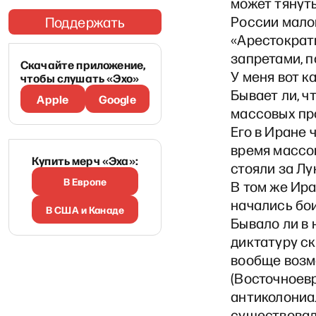
может тянуть
России малов
Поддержать
«Арестократ
запретами, п
Скачайте приложение,
У меня вот к
чтобы слушать «Эхо»
Бывает ли, 
Apple
Google
массовых про
Его в Иране 
время массо
Купить мерч «Эха»:
стояли за Лу
В Европе
В том же Ира
начались бои
В США и Канаде
Бывало ли в 
диктатуру с
вообще воз
(Восточноевр
антиколониал
существовал