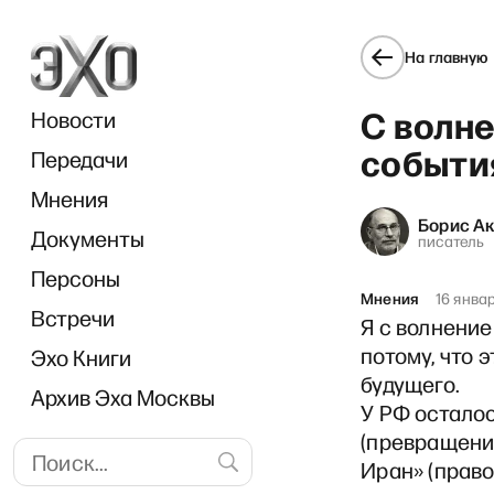
На главную
С волн
Новости
событи
Передачи
Мнения
Борис А
Документы
«
писатель
Персоны
Мнения
16 янва
Встречи
Я с волнени
потому, что 
Эхо Книги
будущего.
Архив Эха Москвы
У РФ осталос
(превращени
Иран» (право