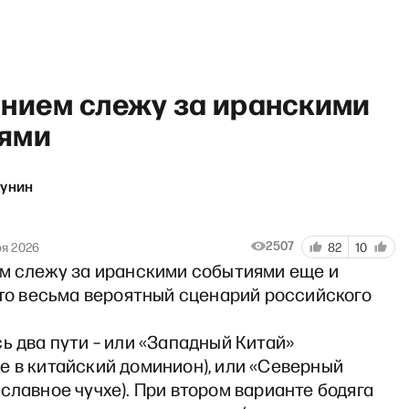
ением слежу за иранскими
ями
кунин
Академгородок НеМосквы»: 
2507
ря 2026
82
10
ем слежу за иранскими событиями еще и
это весьма вероятный сценарий российского
ь два пути – или «Западный Китай»
е в китайский доминион), или «Северный
славное чучхе). При втором варианте бодяга