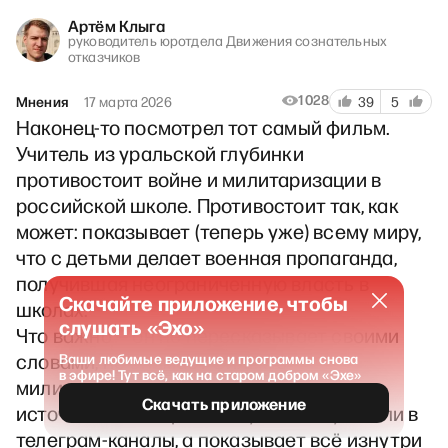
Артём Клыга
руководитель юротдела Движения сознательных
отказчиков
1028
Мнения
17 марта 2026
39
5
Наконец-то посмотрел тот самый фильм.
Учитель из уральской глубинки
противостоит войне и милитаризации в
российской школе. Противостоит так, как
может: показывает (теперь уже) всему миру,
что с детьми делает военная пропаганда,
получившая неограниченную власть в
Скачайте приложение, чтобы
школах.
слушать «Эхо»
Что важно — он не пересказывает своими
словами, не снимает фильм о
Ваши любимые ведущие и программы снова
в эфире! Тут всё, как на старом добром «Эхе»
милитаризации по каким-то открытым
Скачать приложение
источникам, которые, безусловно, утекали в
телеграм-каналы, а показывает всё изнутри