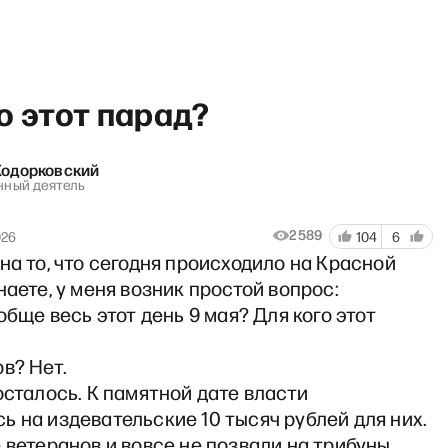
о этот парад?
Ходорковский
нный деятель
«В рабоч
2589
026
104
6
на то, что сегодня происходило на Красной
наете, у меня возник простой вопрос:
ообще весь этот день 9 мая? Для кого этот
в? Нет.
осталось. К памятной дате власти
 на издевательские 10 тысяч рублей для них.
 ветеранов и вовсе не позвали на трибуны,