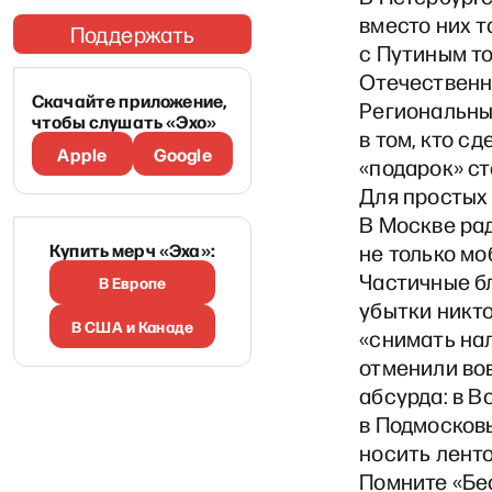
вместо них т
Поддержать
с Путиным т
Отечественно
Скачайте приложение,
Региональны
чтобы слушать «Эхо»
в том, кто с
Apple
Google
«подарок» ст
Для простых 
В Москве ра
Купить мерч «Эха»:
не только мо
Частичные б
В Европе
убытки никто
В США и Канаде
«снимать на
отменили вов
абсурда: в В
в Подмосковь
носить ленто
Помните «Бе