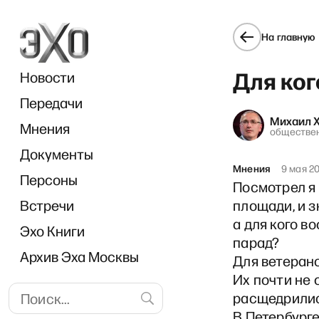
На главную
Для ког
Новости
Передачи
Михаил 
Мнения
обществе
Документы
Мнения
9 мая 2
Персоны
Посмотрел я 
Встречи
площади, и з
а для кого в
Эхо Книги
парад?
Архив Эха Москвы
Для ветерано
Их почти не 
расщедрились
В Петербурге