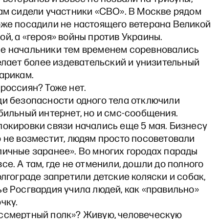
ам сидели участники «СВО». В Москве рядом
оже посадили не настоящего ветерана Великой
й, а «героя» войны против Украины.
е начальники тем временем соревновались
делает более издевательский и унизительный
арикам.
россиян? Тоже нет.
ди безопасности одного тела отключили
бильный интернет, но и смс-сообщения.
локировки связи начались еще 5 мая. Бизнесу
 не возместит, людям просто посоветовали
личные заранее». Во многих городах парады
се. А там, где не отменили, дошли до полного
олгограде запретили детские коляски и собак,
е Росгвардия учила людей, как «правильно»
чку.
ссмертный полк»? Живую, человеческую