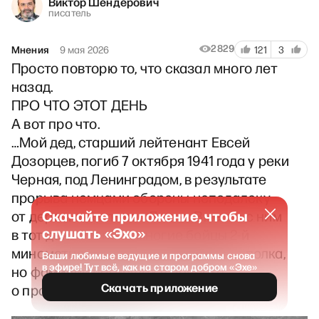
Виктор Шендерович
писатель
2829
Мнения
9 мая 2026
121
3
Просто повторю то, что сказал много лет
назад.
ПРО ЧТО ЭТОТ ДЕНЬ
А вот про что.
…Мой дед, старший лейтенант Евсей
Дозорцев, погиб 7 октября 1941 года у реки
Черная, под Ленинградом, в результате
прорыва немцами обороны неподалеку
Скачайте приложение, чтобы
от деревни Гонтовая Липка. Вместе с ним
слушать «Эхо»
в тот день погибли многие бойцы 2-й
минометной роты 477 гвардейского полка,
Ваши любимые ведущие и программы снова
в эфире! Тут всё, как на старом добром «Эхе»
но фамилий погибших в рапорте
Скачать приложение
о произошедшем нет.