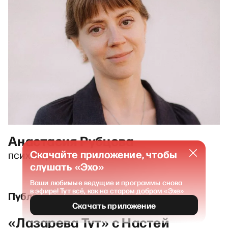
Анастасия Рубцова
Скачайте приложение, чтобы
психотерапевт, психоаналитик
слушать «Эхо»
Ваши любимые ведущие и программы снова
в эфире! Тут всё, как на старом добром «Эхе»
Публикации и выпуски
Скачать приложение
«Лазарева Тут» с Настей