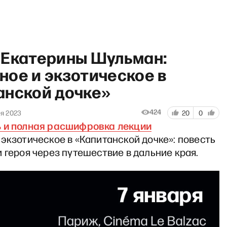
 Екатерины Шульман:
ное и экзотическое в
анской дочке»
«И грянул Грэм» со Светлан
424
ря 2023
20
0
 и полная расшифровка лекции
экзотическое в «Капитанской дочке»: повесть
 героя через путешествие в дальние края.