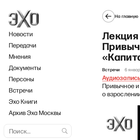
На главную
Лекция
Новости
Привыч
Передачи
«Капит
Мнения
Документы
Встречи
6 янва
Аудиозапись
Персоны
Привычное и 
Встречи
о взрослении
Эхо Книги
Архив Эха Москвы