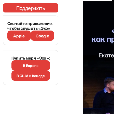
Поддержать
Скачайте приложение,
чтобы слушать «Эхо»
Apple
Google
Купить мерч «Эха»:
В Европе
В США и Канаде