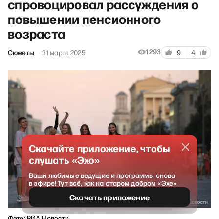
спровоцировал рассуждения о
повышении пенсионного
возраста
1293
Сюжеты
31 марта 2025
9
4
Скачайте приложение, чтобы
слушать «Эхо»
Ваши любимые ведущие и программы снова
в эфире! Тут всё, как на старом добром «Эхе»
Скачать приложение
Фото: РИА Новости