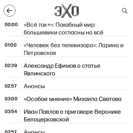
враля
8 февраля
9 февраля
10 февраля
11 
9 февраля
«Всё так+»: Похабный мир:
00:00
большевики согласны на всё
«Человек без телевизора»: Ларина и
01:00
Петровская
Александр Ефимов о статье
02:39
Явлинского
Анонсы
02:57
«Особое мнение» Михаила Светова
03:00
Иван Павлов о приговоре Веронике
03:54
Белоцерковской
Анонсы
03:57