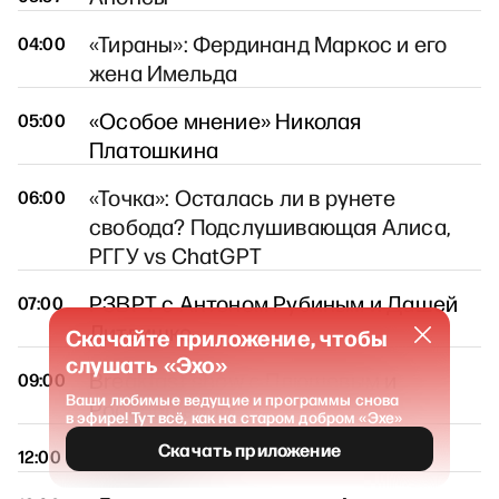
«Тираны»: Фердинанд Маркос и его
04:00
жена Имельда
«Особое мнение» Николая
05:00
Платошкина
«Точка»: Осталась ли в рунете
06:00
свобода? Подслушивающая Алиса,
РГГУ vs ChatGPT
РЗВРТ с Антоном Рубиным и Дашей
07:00
Литвишко
Скачайте приложение, чтобы
слушать «Эхо»
Breakfast show с Плющевым и
09:00
Ваши любимые ведущие и программы снова
Росебашвили
в эфире! Тут всё, как на старом добром «Эхе»
Скачать приложение
Новости
12:00